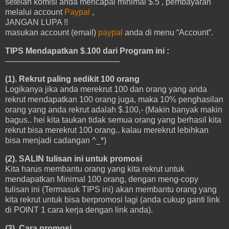
setelah komisi anda mencapai minimal $.5 , pembayaran
melalui account
Paypal
,
JANGAN LUPA !!
masukan account (email)
paypal
anda di menu “Account”.
TIPS Mendapatkan $.100 dari Program ini :
——————————————
(1). Rekrut paling sedikit 100 orang
Logikanya jika anda merekrut 100 dan orang yang anda
rekrut mendapatkan 100 orang juga, maka 10% penghasilan
orang yang anda rekrut adalah $.100,- (Makin banyak makin
bagus.. hei kita taukan tidak semua orang yang berhasil kita
rekrut bisa merekrut 100 orang.. kalau merekrut lebihkan
bisa menjadi cadangan ^_*)
(2). SALIN tulisan ini untuk promosi
Kita harus membantu orang yang kita rekrut untuk
mendapatkan Minimal 100 orang, dengan meng-copy
tulisan ini (Termasuk TIPS ini) akan membantu orang yang
kita rekrut untuk bisa berpromosi lagi (anda cukup ganti link
di POINT 1 cara kerja dengan link anda).
(3). Cara promosi