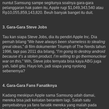
nuntut Samsung sampe segitunya soalnya gara-gara
pelanggaran hak paten itu, Apple rugi $1,049,343,540 atau
Rp10,055,859,143,820. Beuh banyak banget itu duit.
3. Gara-Gara Steve Jobs
Tau kan siapa Steve Jobs, dia itu pendiri Apple Inc. Dia
pernah bilang “
We have always been shameless to stealing
great ideas,
” di film dokumenter Triumph of The Nerds tahun
1996, tapi pas 2011 dia bilang, “
I’m going to destroy android
because it’s a stolen product. I’m willing to go thermonuclear
war on this.
” Wih, Steve jobs ternyata bisa kaya ABG juga
yah, labil gitu. Hayo loh, jadi siapa yang nyolong
sebenernya?
4. Gara-Gara Fans Fanatiknya
Kadang meskipun Apple sama Samsung udah damai,
mereka bisa jadi keliatan berantem lagi. Salah satu
penyebabnya ya fans fanatik mereka yang malah pada