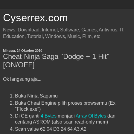
Cyserrex.com
News, Download, Internet, Software, Games, Antivirus, IT,
Education, Tutorial, Windows, Music, Film, etc
Minggu, 24 Oktober 2010
Cheat Ninja Saga "Dodge + 1 Hit"
[ON/OFF]
Ok langsung aja...
Buka Ninja Sagamu
Buka Cheat Engine pilih proses browsermu (Ex.
"Flock.exe")
Di CE ganti
4 Bytes
menjadi
Array Of Bytes
dan
centang ASROM (also scan read-only mem)
Scan value 62 04 D3 24 64 A3 A2