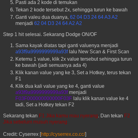
Pasti ada 2 kode di temukan
Tekan 2 kode tersebut 2x, sehingga turun ke bawah
Ganti valeu dua duanya,
62 04 D3 24 64 A3 A2
menjadi
62 04 D3 24 64 A2 A2
Step 1 hit selesai. Sekarang Dodge ON/OF
Sama kayak diatas tapi ganti valuenya menjadi
a93f9a9999999999a93f
lalu New Scan & First Scan
Ketemu 1 value, klik 2x value tersebut sehingga turun
ke bawah (jadi semuanya ada 4)
Klik kanan value yang ke 3, Set a Hotkey, terus tekan
F1
Klik dua kali value yang ke 4, ganti value
a93f9a9999999999a93f
menjadi
F03F000000000000F03F
lalu klik kanan value ke 4
tadi, Set a Hotkey tekan F2
Sekarang tekan
F1 Jika kamu mau nyerang
. Dan tekan
F2
Jika sebelum musuh nyerang
Credit: Cyserrex [
http://cyserrex.co.cc/
]