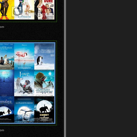
Video Pesepeda Marcelo
Gutierrez Menuruni 1000
Tangga
Konser Lady Gaga Resmi
Dibatalkan
oom
Kominfo Blokir 20 Situs
Download Musik Gratis
Tahukah Kamu Apa Itu
Blackbox atau Kotak
Hitam?
Video Penampakan UFO di
Matahari Yang Terekam
Sate...
Sea Lion, Mobil Amphibi
Tercepat di Daratan. Dijual!
Video Seorang Bapak di China
Melompat dari Mobil D...
Animasi Film "The Raid" Versi
Clay (Tanah Liat)
Lukisan yang Digambar
dengan Kedua Tangan
dalam Wa...
Mau Lihat Foto dengan 2.110
oom
Megapixels?