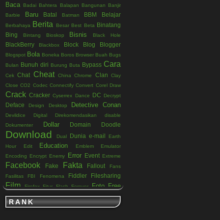
Baca
Badai
Bahtera
Balapan
Bangunan
Banjir
Baru
Batal
BBM
Belajar
Barbie
Batman
Berita
Binatang
Berbahaya
Besar
Best
Beta
Bisnis
Bing
Bintang
Bioskop
Black Hole
BlackBerry
Block
Blog
Blogger
Blackbox
Bola
Blogspot
Boneka
Boros
Browser
Buah
Bugs
Cara
Bunuh diri
Bypass
Bulan
Burung
Buta
Cheat
Chat
Clan
Cek
China
Chrome
Clay
Close
CO2
Codec
Connectify
Convert
Corel Draw
Crack
Cracker
DC
Cyserrex
Dance
Decrypt
Detective Conan
Deface
Design
Desktop
Devildice
Digital
Direkomendasikan
disable
Dollar
Domain
Doodle
Dokumenter
Download
Dunia
e-mail
Dual
Earth
Education
Hour
Edit
Emblem
Emulator
Error
Event
Encoding
Encrypt
Enemy
Extreme
Facebook
Fakta
Fake
Fallout
Fans
Fiddler
Filesharing
Fasilitas
FBI
Fenomena
Film
Foto
Free
Firefox
Fitur
Flash
Forever
Full
Friendster
Fun
G1SL
Fullscreen
Gadget
RANK
Game
Gambar
Galau
Ganggang
Garam
Google
Gerhana
Gedung
Gempa
Gitar
Gmail