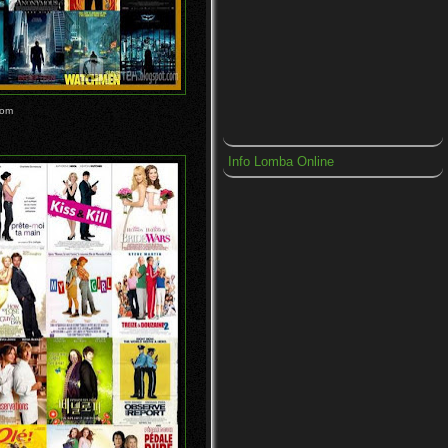
Gitar...
Video Reporter yang
Memalsukan Peristiwa
Badai Pasir
Lampu Bertenaga Ganggang
Mikro (Microalgae) yang
oom
M...
Cinta dan Perjuangan di
Album Baru SID (Superman
Info Lomba Online
I...
Mark Zuckerberg Update
Status Menikah!
Gerhana Matahari yang
Meredupkan Langit Jepang
Skywalking, Trend di
Kalangan Remaja Rusia
Olahraga Kuno Loncat Unta di
Gurun Yaman
Auror's Tale - Film Harry
Potter Dari Fans
8 Video Ilusi Mata "Optical
Illusion"
Download Shinichi Kudo and
the Kyoto Shinsengumi M...