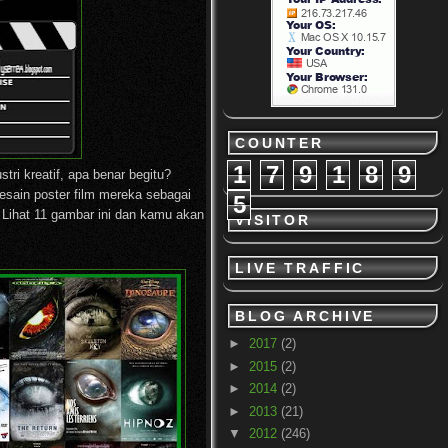
COUNTER
1
7
9
1
8
9
stri kreatif, apa benar begitu?
esain poster film mereka sebagai
5
 Lihat 11 gambar ini dan kamu akan
VISITOR
LIVE TRAFFIC
BLOG ARCHIVE
►
2017
(2)
►
2015
(2)
►
2014
(2)
►
2013
(21)
▼
2012
(246)