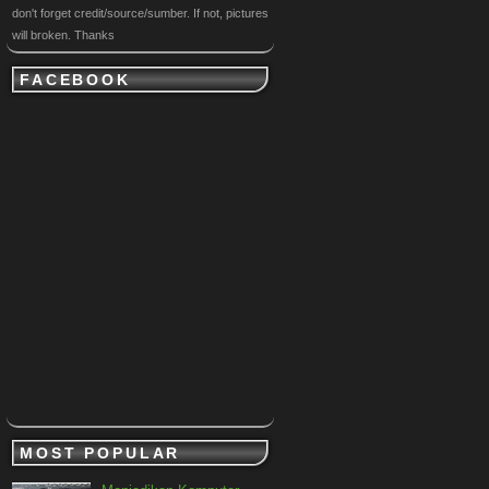
don't forget credit/source/sumber. If not, pictures
will broken. Thanks
FACEBOOK
MOST POPULAR