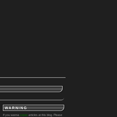
WARNING
If you wanna
copas
articles at this blog. Please