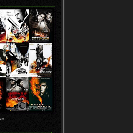
Cyserrex.blogspot.com telah
berganti domain menjad...
Penghasilan Pertama
Ipanelonline ($15,43)
Terbukti!
Video Pencilhead, Dunia
Anime Dari Pensil
Foto-foto "Aokigahara", Hutan
Tempat Bunuh Diri Je...
Video "Aokigahara", Hutan
Tempat Bunuh Diri Terpop...
Penghasilan pertama dari
kissmybux (Payout
minimal...
Video Transformer Mini
Bikinan Orang Jepang
10 Foto-foto Supermoon
Potretan Terbaik Tahun
2012
10 Foto-foto Konsol Game
Ketika Masih Dalam Versi
oom
...
10 Game Yang Berbahaya Di
Dunia