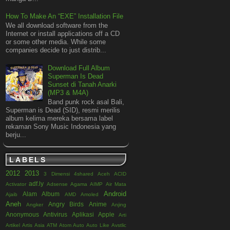
How To Make An “EXE” Installation File
We all download software from the
Internet or install applications off a CD
or some other media. While some
companies decide to just distrib...
Download Full Album
Superman Is Dead
Sunset di Tanah Anarki
(MP3 & M4A)
Band punk rock asal Bali,
Superman is Dead (SID), resmi merilis
album kelima mereka bersama label
rekaman Sony Music Indonesia yang
berju...
LABELS
2012
2013
3 Dimensi
4shared
Aceh
ACID
adf.ly
Activator
Adsense
Agama
AIMP
Air Mata
Android
Alam
Album
Ajaib
AMD
Amoled
Aneh
Angry Birds
Anime
Angker
Anjing
Anonymous
Antivirus
Aplikasi
Apple
Arti
Artikel
Artis
Asia
ATM
Atom
Auto
Auto Like
Avstlic