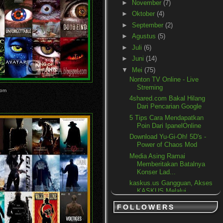
►
November
(7)
►
Oktober
(4)
►
September
(2)
►
Agustus
(5)
►
Juli
(6)
►
Juni
(14)
▼
Mei
(75)
Nonton TV Online - Live
Streming
oom
4shared.com Bakal Hilang
Dari Pencarian Google
5 Tips Cara Mendapatkan
Poin Dari IpanelOnline
Download Yu-Gi-Oh! 5D's -
Power of Chaos Mod
Media Asing Ramai
Memberitakan Batalnya
Konser Lad...
kaskus.us Gangguan, Akses
KASKUS Melalui
kaskus.co...
FOLLOWERS
Menjadikan Komputer atau
Laptop Sebagai Efek