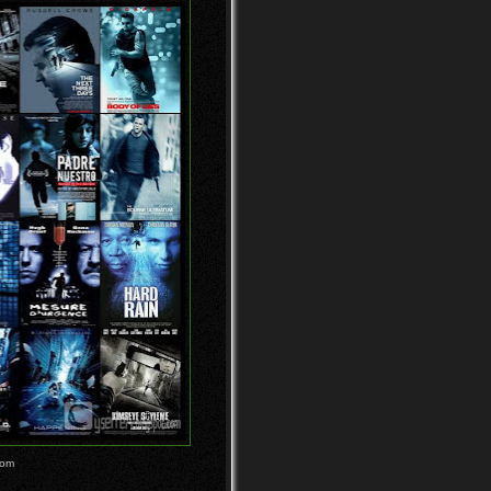
Video Ketika Bintang Dihisap
Oleh Lubang Hitam (Bl...
Posisi Mendarat Paling
Populer di Film Film
Beberapa Info Yang Perlu
Kamu Ketahui dari Film
Th...
9 Video Game Superhero
Berbagai Zaman Terbaik
Sepa...
7 Ponsel dengan Nama Unik
dan Nyeleneh
Garam Garam Membentuk
Pola Ketika Ditaruh Diatas
S...
Lasioglossum gotham: Lebah
yang Meminum Air Mata
d...
Seorang Pria Gagal Bunuh Diri
dan Dipukuli
10 Konsep Bangunan
Pencakar Langit Paling Gila
Pad...
oom
Video Badai Pasir Hebat Yang