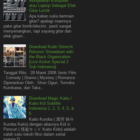
Menjadikan Komputer
atau Laptop Sebagai Efek
Gitar Listrik
Apa kalian suka bermain
gitar? apalagi maennya
pake gitar listrik/electric. pasti sangat
menyenangkan, tapi sayang gitar dan
efek gitarn...
Download Kudo Shinichi
Returns! Showdown with
the Black Organization
[Live Action Special 2
Sub Indonesia]
Tanggal Rilis : 28 Maret 2008 Jenis Film
: Comedy | Drama | Mystery | Romance
Diperankan Oleh : Shun Oguri, Tomoka
Kurokawa, dan Taka...
Download Magic Kaito /
Kaito Kid Subtitle
Indonesia 1, 2, 3, 4, 5, &
6
Kaito Kuroba ( 黒羽 快斗
Kuroba Kaito) dengan aliasnya Kid si
Pencuri ( 怪盗キッド Kaito Kido) adalah
salah satu tokoh fiksi dalam serial
manga D...