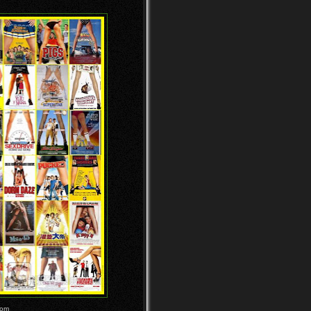
Menggelapkan Kuwait
Valeria Lukyanova, Wanita
Seperti Boneka Barbie Ya...
Download Sony ACID Pro 7.0e
Build 713 Full Version
Di Asia, Koneksi Internet
Indonesia Paling Lambat
6 Fakta Menarik Facebook
Hewan Hewan yang hidup di
Kedalaman Segitiga
Bermuda
Film Horor Indonesia Paling
Ngeri Sepanjang Masa
5 Tema Visual Style Windows
7 Terbaru & Cool
Iran Buat Aplikasi Penangkal
Virus Nuklir
CEO Yahoo Palsukan Gelar
Sarjana
Tanggal 5 Mei 2012, Bulan
Akan Membesar
Mesin Musik Super Keren
Milik Intel
oom